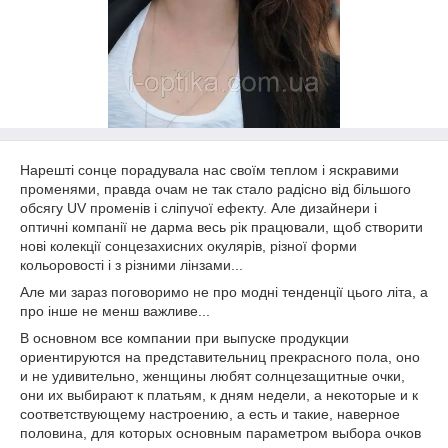
Нарешті сонце порадувала нас своїм теплом і яскравими
променями, правда очам не так стало радісно від більшого
обсягу
UV
променів і сліпучої ефекту. Але дизайнери і
оптичні компанії не дарма весь рік працювали, щоб створити
нові колекції сонцезахисних окулярів, різної форми
кольоровості і з різними лінзами...
Але ми зараз поговоримо не про модні тенденції цього літа, а
про інше не менш важливе...
В основном все компании при выпуске продукции
ориентируются на представительниц прекрасного пола, оно
и не удивительно, женщины любят солнцезащитные очки,
они их выбирают к платьям, к дням недели, а некоторые и к
соответствующему настроению, а есть и такие, наверное
половина, для которых основным параметром выбора очков