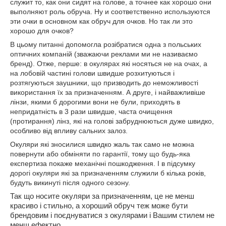
служит то, как они сидят на голове, а точнее как хорошо они
выполняют роль обруча. Ну и соответственно используются
эти очки в основном как обруч для очков. Но так ли это
хорошо для очков?
В цьому питанні допомогла розібратися одна з польських
оптичних компаній (зважаючи реклами ми не називаємо
бренд). Отже, перше: в окулярах які носяться не на очах, а
на лобовій частині голови швидше розхитуються і
розтягуються заушники, що призводить до неможливості
використання їх за призначенням. А друге, і найважливіше
лінзи, якими б дорогими вони не були, приходять в
непридатність в 3 рази швидше, часта очищення
(протирання) лінз, які на голові забруднюються дуже швидко,
особливо від впливу сальних залоз.
Окуляри які зносилися швидко жаль так само не можна
повернути або обміняти по гарантії, тому що будь-яка
експертиза покаже механічні пошкодження. І в підсумку
дорогі окуляри які за призначенням служили б кілька років,
будуть викинуті після одного сезону.
Так що носите окуляри за призначенням, це не менш
красиво і стильно, а хороший обруч теж може бути
брендовим і поєднуватися з окулярами і Вашим стилем не
менш ефектно.