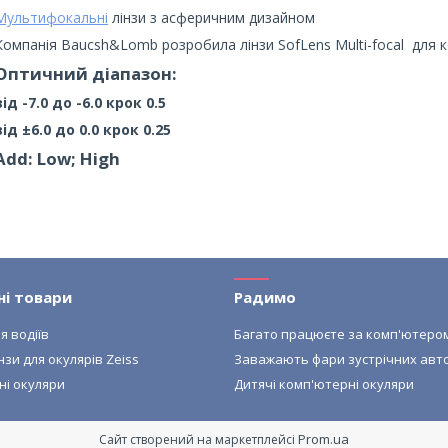
Мультифокальні
лінзи з асферичним дизайном
Компанія Baucsh&Lomb розробила лінзи SofLens Multi-focal для ко
Оптичний діапазон:
від -7.0 до -6.0 крок 0.5
від ±6.0 до 0.0 крок 0.25
Add:
Low; High
ні товари
Радимо
я водіїв
Багато працюєте за комп'ютеро
нзи для окулярів Zeiss
Заважають фари зустрічних авт
ні окуляри
Дитячі комп'ютерні окуляри
Prom.ua
Сайт створений на маркетплейсі