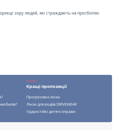
рекції зору людей, які страждають на пресбіопію.
Кращі пропозиції
м?
Прогресивні лінзи
омобилів?
Лінзи для водіїв DRIVEWEAR
Ударостійкі дитячі оправи