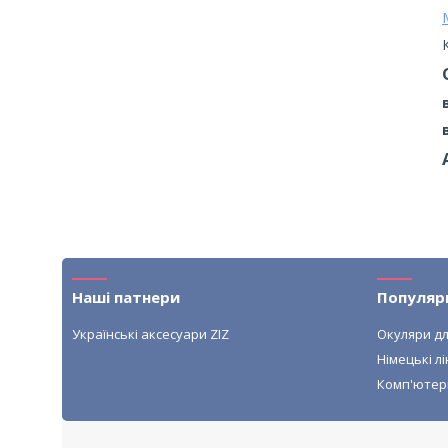
Наші патнери
Популяр
Українські аксесуари ZIZ
Окуляри дл
Німецькі лі
Комп'ютер