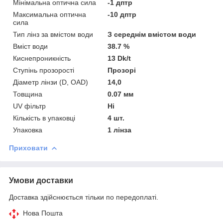
Мінімальна оптична сила
-1 дптр
Максимальна оптична
-10 дптр
сила
Тип лінз за вмістом води
З середнім вмістом води
Вміст води
38.7 %
Киснепроникність
13 Dk/t
Ступінь прозорості
Прозорі
Діаметр лінзи (D, OAD)
14,0
Товщина
0.07 мм
UV фільтр
Ні
Кількість в упаковці
4 шт.
Упаковка
1 лінза
Приховати
Умови доставки
Доставка здійснюється тільки по передоплаті.
Нова Пошта