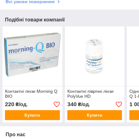
Всі умови повернення
Подібні товари компанії
Контактні лінзи Morning Q
Контактні піврічні лінзи
Одно
BIO
PolyVue HD
Q 1-
220
340
1 0
₴/од.
₴/од.
Купити
Купити
Про нас