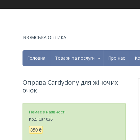
ІЗЮМСЬКА ОПТИКА
Головна
Товари та послуги
Про нас
Ко
Оправа Cardydony для жіночих
очок
Немає в наявності
Код:
Car 036
850 ₴