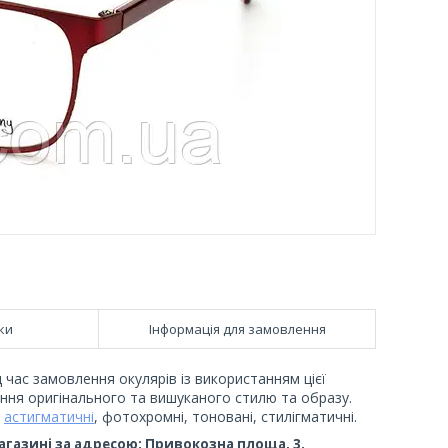
ки
Інформація для замовлення
 час замовлення окулярів із використанням цієї
ення оригінального та вишуканого стилю та образу.
,
астигматичні
, фотохромні, тоновані, стилігматичні.
магазині за адресою: Привокозна площа, 3.