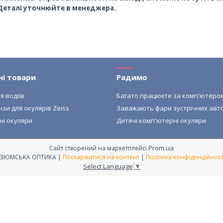
Деталі уточнюйте в менеджера.
ні товари
Радимо
я водіїв
Багато працюєте за комп'ютеро
нзи для окулярів Zeiss
Заважають фари зустрічних авт
ні окуляри
Дитячі комп'ютерні окуляри
Prom.ua
Сайт створений на маркетплейсі
ІЗЮМСЬКА ОПТИКА |
Поскаржитися на контент
|
Політика конфіденційност
Select Language
▼