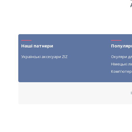
Наші патнери
Популяр
Українські аксесуари ZIZ
Окуляри дл
Німецькі лі
Комп'ютер