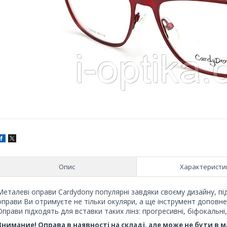
Опис
Характеристи
Металеві оправи Cardydony популярні завдяки своєму дизайну, під
оправи Ви отримуєте не тільки окуляри, а ще інструмент доповн
Оправи підходять для вставки таких лінз: прогресивні, біфокальні
Внимание! Оправа в наявності на складі, але може не бути в 