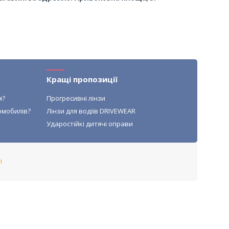
Кращі пропозиції
м?
Прогресивні лінзи
омобилів?
Лінзи для водіїв DRIVEWEAR
Ударостійкі дитячі оправи
і