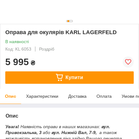
Оправа для окулярів KARL LAGERFELD
В наявності
Код: KL 6053
Роздріб
5 995
₴
Купити
Опис
Характеристики
Доставка
Оплата
Умови п
Опис
Увага!
Наявність оправи в наших магазинах:
вул.
Привокзальна, 3
або
вул. Нижній Вал, 7-9,
а також
можливість встановлення лінз згідно Вашого рецепта