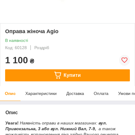
Оправа жіноча Agio
В наявності
Код: 60128
Роздріб
1 100
₴
Купити
Опис
Характеристики
Доставка
Оплата
Умови п
Опис
Увага!
Наявність оправи в наших магазинах:
вул.
Привокзальна, 3 або вул. Нижний Вал, 7-9,
а також
можливість встановлення лінз згідно Вашого рецепта