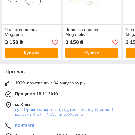
Чоловіча оправа
Чоловіча оправа
Чоло
Megapolis
Megapolis
Mega
3 150
3 150
3 1
₴
₴
Купити
Купити
Про нас
100% позитивних з 34 відгуків за рік
Працює з 18.11.2010
м. Київ
вул. Привокзальна, 3, (в будівлі вокзалу Дарниця)
магазин "I-ОПТИКА", Київ, Україна
Контакти