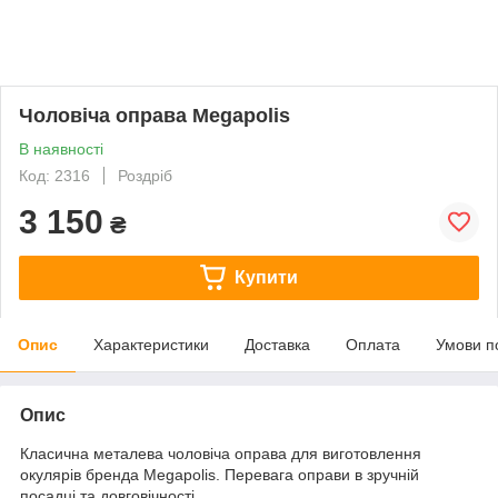
Чоловіча оправа Megapolis
В наявності
Код: 2316
Роздріб
3 150
₴
Купити
Опис
Характеристики
Доставка
Оплата
Умови п
Опис
Класична металева чоловіча оправа для виготовлення
окулярів бренда Megapolis. Перевага оправи в зручній
посадці та довговічності.