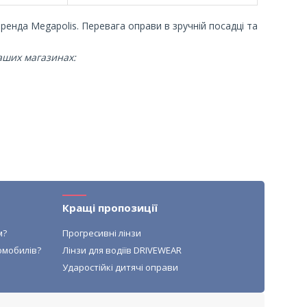
енда Megapolis. Перевага оправи в зручній посадці та
наших магазинах:
Кращі пропозиції
м?
Прогресивні лінзи
омобилів?
Лінзи для водіїв DRIVEWEAR
Ударостійкі дитячі оправи