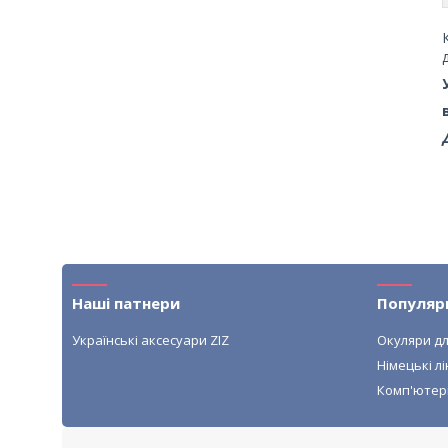
Наші патнери
Популяр
Українські аксесуари ZIZ
Окуляри дл
Німецькі лі
Комп'ютер