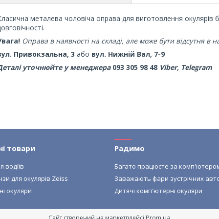
Класична металева чоловіча оправа для виготовлення окулярів бр
довговічності.
Увага!
Оправа в наявності на складі, але може бути відсутня в 
вул. Привокзальна, 3
або
вул. Нижній Вал, 7-9
Деталі уточнюйте у менеджера
093 305 98 48
Viber, Telegram
ні товари
Радимо
я водіїв
Багато працюєте за комп'ютеро
нзи для окулярів Zeiss
Заважають фари зустрічних авт
ні окуляри
Дитячі комп'ютерні окуляри
Prom.ua
Сайт створений на маркетплейсі