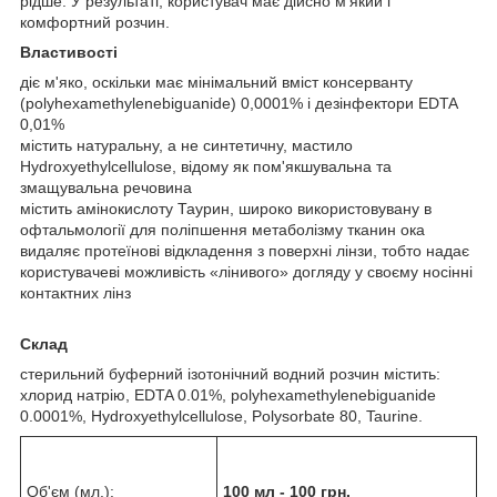
рідше. У результаті, користувач має дійсно м'який і
комфортний розчин.
Властивості
діє м'яко, оскільки має мінімальний вміст консерванту
(polyhexamethylenebiguanide) 0,0001% і дезінфектори EDTA
0,01%
містить натуральну, а не синтетичну, мастило
Hydroxyethylcellulose, відому як пом'якшувальна та
змащувальна речовина
містить амінокислоту Таурин, широко використовувану в
офтальмології для поліпшення метаболізму тканин ока
видаляє протеїнові відкладення з поверхні лінзи, тобто надає
користувачеві можливість «лінивого» догляду у своєму носінні
контактних лінз
Склад
стерильний буферний ізотонічний водний розчин містить:
хлорид натрію, EDTA 0.01%, polyhexamethylenebiguanide
0.0001%, Hydroxyethylcellulose, Polysorbate 80, Taurine.
Об'єм (мл.):
100 мл - 100 грн.