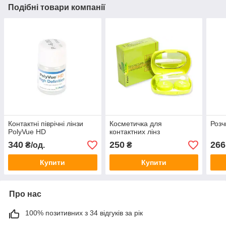
Подібні товари компанії
Контактні піврічні лінзи
Косметичка для
Розч
PolyVue HD
контактних лінз
340
250
266
₴/од.
₴
Купити
Купити
Про нас
100% позитивних з 34 відгуків за рік