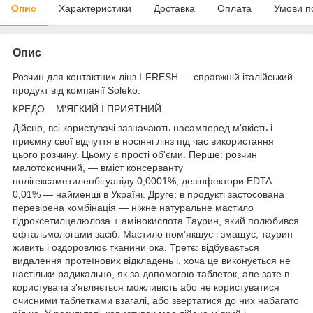
Опис
Характеристики
Доставка
Оплата
Умови п
Опис
Розчин для контактних лінз I-FRESH — справжній італійський
продукт від компанії Soleko.
КРЕДО: М'ЯГКИЙ І ПРИЯТНИЙ.
Дійсно, всі користувачі зазначають насамперед м'якість і
приємну свої відчуття в носінні лінз під час використання
цього розчину. Цьому є прості об'єми. Перше: розчин
малотоксичний, — вміст консерванту
полігексаметиленбігуаніду 0,0001%, дезінфектори EDTA
0,01% — найменші в Україні. Друге: в продукті застосована
перевірена комбінація — ніжне натуральне мастило
гідроксетилцелюлоза + амінокислота Таурин, який полюбився
офтальмологами засіб. Мастило пом'якшує і змащує, таурин
живить і оздоровлює тканини ока. Третє: відбувається
видалення протеїнових відкладень і, хоча це виконується не
настільки радикально, як за допомогою таблеток, але зате в
користувача з'являється можливість або не користуватися
очисними таблетками взагалі, або звертатися до них набагато