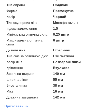
Тип оправи
Обідкові
Форма
Прямокутна
Колір
Чорний
Тип окулярних лінз
Монофокальні
Індекс заломлення
1,5
Мінімальна оптична сила
0.25 дптр
Максимальна оптична
6 дптр
сила
Дизайн лінз
Сферичні
Тип лінз за оптичною дією
Стигматичні
Колір лінз
Безбарвні лінзи
Кріплення
Втулкове
Загальна ширина
140 мм
Ширина лінзи
55 мм
Висота лінзи
38 мм
Міст
16 мм
Довжина завушника
142 мм
Приховати