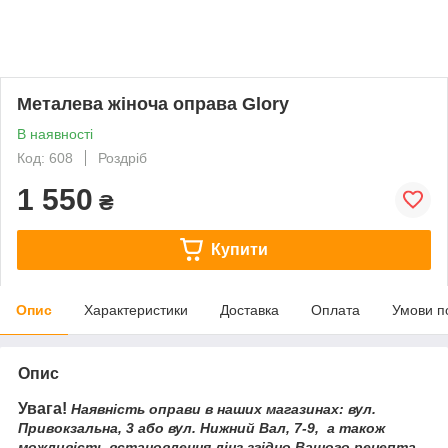
Металева жіноча оправа Glory
В наявності
Код: 608
Роздріб
1 550
₴
Купити
Опис
Характеристики
Доставка
Оплата
Умови п
Опис
Увага!
Наявність оправи в наших магазинах: вул.
Привокзальна, 3 або вул. Нижний Вал, 7-9, а також
можливість встановлення лінз згідно Вашого рецепта