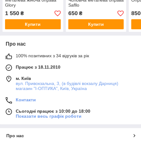
Металева жіноча оправа
Чоловіча металева оправа
Опра
Glory
Safllo
1 550
650
850
₴
₴
Купити
Купити
Про нас
100% позитивних з 34 відгуків за рік
Працює з 18.11.2010
м. Київ
вул. Привокзальна, 3, (в будівлі вокзалу Дарниця)
магазин "I-ОПТИКА", Київ, Україна
Контакти
Сьогодні працює з 10:00 до 18:00
Показати весь графік роботи
Про нас