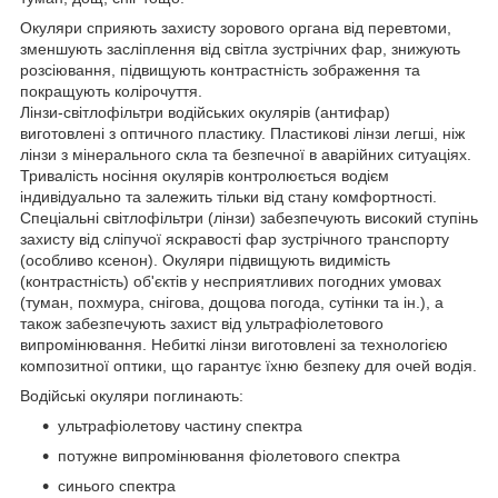
Окуляри сприяють захисту зорового органа від перевтоми,
зменшують засліплення від світла зустрічних фар, знижують
розсіювання, підвищують контрастність зображення та
покращують колірочуття.
Лінзи-світлофільтри водійських окулярів (антифар)
виготовлені з оптичного пластику. Пластикові лінзи легші, ніж
лінзи з мінерального скла та безпечної в аварійних ситуаціях.
Тривалість носіння окулярів контролюється водієм
індивідуально та залежить тільки від стану комфортності.
Спеціальні світлофільтри (лінзи) забезпечують високий ступінь
захисту від сліпучої яскравості фар зустрічного транспорту
(особливо ксенон). Окуляри підвищують видимість
(контрастність) об'єктів у несприятливих погодних умовах
(туман, похмура, снігова, дощова погода, сутінки та ін.), а
також забезпечують захист від ультрафіолетового
випромінювання. Небиткі лінзи виготовлені за технологією
композитної оптики, що гарантує їхню безпеку для очей водія.
Водійські окуляри поглинають:
ультрафіолетову частину спектра
потужне випромінювання фіолетового спектра
синього спектра