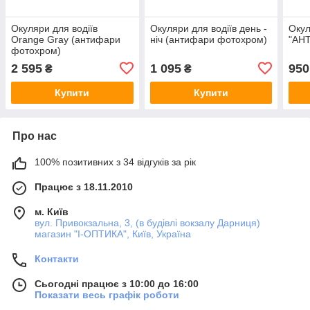
Окуляри для водіїв
Окуляри для водіїв день -
Окул
Orange Gray (антифари
ніч (антифари фотохром)
"АН
фотохром)
2 595
1 095
950
₴
₴
Купити
Купити
Про нас
100% позитивних з 34 відгуків за рік
Працює з 18.11.2010
м. Київ
вул. Привокзальна, 3, (в будівлі вокзалу Дарниця)
магазин "I-ОПТИКА", Київ, Україна
Контакти
Сьогодні працює з 10:00 до 16:00
Показати весь графік роботи