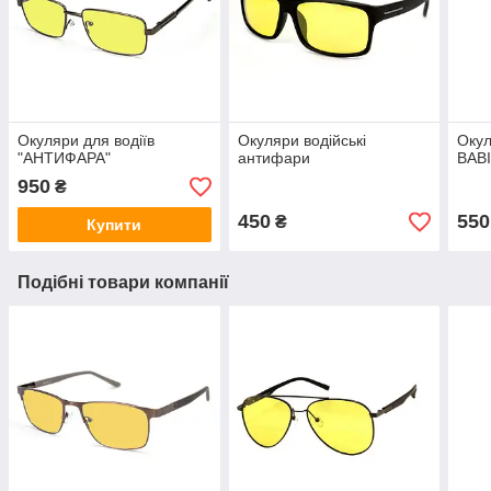
Окуляри для водіїв
Окуляри водійські
Окул
"АНТИФАРА"
антифари
BABI
950
₴
450
550
₴
Купити
Подібні товари компанії