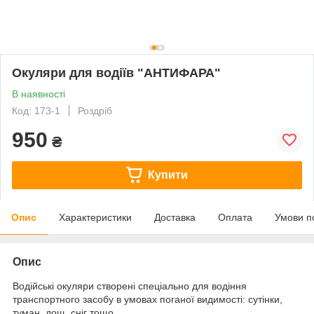
Окуляри для водіїв "АНТИФАРА"
В наявності
Код: 173-1
Роздріб
950
₴
Купити
Опис
Характеристики
Доставка
Оплата
Умови п
Опис
Водійські окуляри створені спеціально для водіння
транспортного засобу в умовах поганої видимості: сутінки,
туман, дощ, сніг тощо.