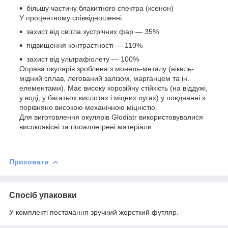
більшу частину блакитного спектра (ксенон)
У процентному співвідношенні:
захист від світла зустрічних фар — 35%
підвищення контрастності — 110%
захист від ультрафіолету — 100%
Оправа окулярів зроблена з монель-металу (нікель-
мідний сплав, легований залізом, марганцем та ін.
елементами). Має високу корозійну стійкість (на віддужі,
у воді, у багатьох кислотах і міцних лугах) у поєднанні з
порівняно високою механічною міцністю.
Для виготовлення окулярів Glodiatr використовувалися
високоякісні та гіпоаллегрені матеріали.
Приховати
Спосіб упаковки
У комплекті постачання зручний жорсткий футляр.