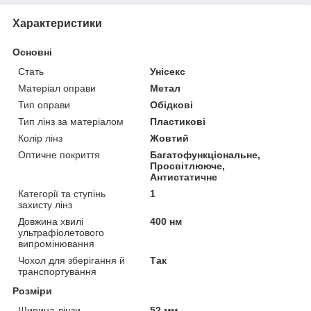
Характеристики
Основні
Стать
Унісекс
Матеріал оправи
Метал
Тип оправи
Обідкові
Тип лінз за матеріалом
Пластикові
Колір лінз
Жовтий
Оптичне покриття
Багатофункціональне,
Просвітлююче,
Антистатичне
Категорії та ступінь
1
захисту лінз
Довжина хвилі
400 нм
ультрафіолетового
випромінювання
Чохол для зберігання й
Так
транспортування
Розміри
Ширина лінзи
52 мм