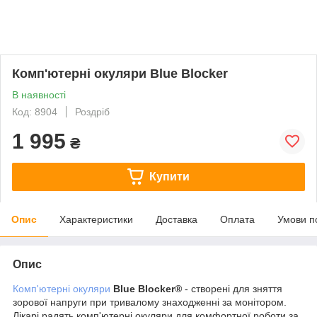
Комп'ютерні окуляри Blue Blocker
В наявності
Код: 8904
Роздріб
1 995
₴
Купити
Опис
Характеристики
Доставка
Оплата
Умови п
Опис
Комп'ютерні окуляри
Blue Blocker®
- створені для зняття
зорової напруги при тривалому знаходженні за монітором.
Лікарі радять комп'ютерні окуляри для комфортної роботи за