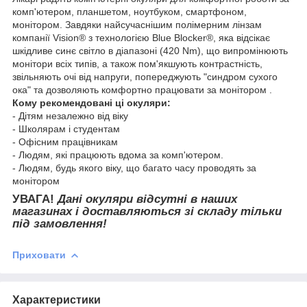
комп'ютером, планшетом, ноутбуком, смартфоном,
монітором. Завдяки найсучаснішим полімерним лінзам
компанії Vision® з технологією Blue Blocker®, яка відсікає
шкідливе синє світло в діапазоні (420 Nm), що випромінюють
монітори всіх типів, а також пом'якшують контрастність,
звільняють очі від напруги, попереджують "синдром сухого
ока" та дозволяють комфортно працювати за монітором .
Кому рекомендовані ці окуляри:
- Дітям незалежно від віку
- Школярам і студентам
- Офісним працівникам
- Людям, які працюють вдома за комп'ютером.
- Людям, будь якого віку, що багато часу проводять за
монітором
УВАГА!
Дані окуляри відсутні в наших
магазинах і доставляються зі складу тільки
під замовлення!
Приховати
Характеристики