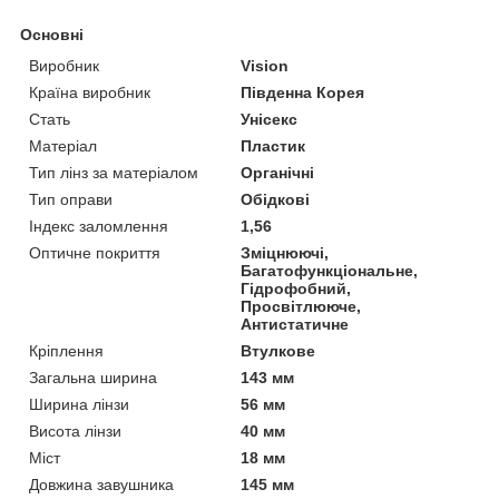
Основні
Виробник
Vision
Країна виробник
Південна Корея
Стать
Унісекс
Матеріал
Пластик
Тип лінз за матеріалом
Органічні
Тип оправи
Обідкові
Індекс заломлення
1,56
Оптичне покриття
Зміцнюючі,
Багатофункціональне,
Гідрофобний,
Просвітлююче,
Антистатичне
Кріплення
Втулкове
Загальна ширина
143 мм
Ширина лінзи
56 мм
Висота лінзи
40 мм
Міст
18 мм
Довжина завушника
145 мм