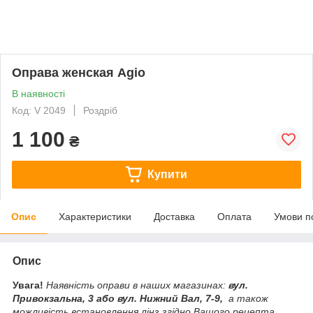
Оправа женская Agio
В наявності
Код: V 2049
Роздріб
1 100
₴
Купити
Опис
Характеристики
Доставка
Оплата
Умови п
Опис
Увага!
Наявність оправи в наших магазинах:
вул.
Привокзальна, 3 або вул. Нижний Вал, 7-9,
а також
можливість встановлення лінз згідно Вашого рецепта