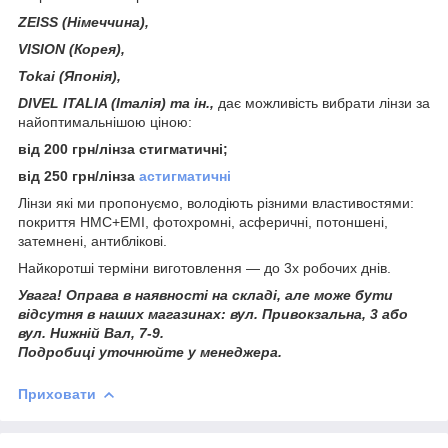
ZEISS (Німеччина),
VISION (Корея),
Tokai (Японія),
DIVEL ITALIA (Італія) та ін.,
дає можливість вибрати лінзи за
найоптимальнішою ціною:
від 200 грн/лінза стигматичні;
від 250 грн/лінза
астигматичні
Лінзи які ми пропонуємо, володіють різними властивостями:
покриття HMC+EMI, фотохромні, асферичні, потоншені,
затемнені, антиблікові.
Найкоротші терміни виготовлення ― до 3х робочих днів.
Увага! Оправа в наявності на складі, але може бути
відсутня в наших магазинах: вул. Привокзальна, 3 або
вул. Нижній Вал, 7-9.
Подробиці уточнюйте у менеджера.
Приховати