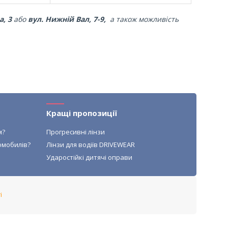
а, 3
або
вул. Нижній Вал, 7-9,
а також можливість
Кращі пропозиції
м?
Прогресивні лінзи
омобилів?
Лінзи для водіїв DRIVEWEAR
Ударостійкі дитячі оправи
і