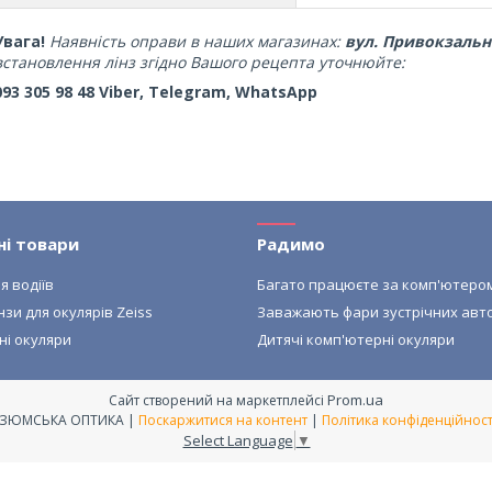
Увага!
Наявність оправи в наших магазинах:
вул. Привокзальн
встановлення лінз згідно Вашого рецепта уточнюйте:
093 305 98 48 Viber, Telegram, WhatsApp
ні товари
Радимо
я водіїв
Багато працюєте за комп'ютеро
нзи для окулярів Zeiss
Заважають фари зустрічних авт
ні окуляри
Дитячі комп'ютерні окуляри
Prom.ua
Сайт створений на маркетплейсі
ІЗЮМСЬКА ОПТИКА |
Поскаржитися на контент
|
Політика конфіденційност
Select Language
▼