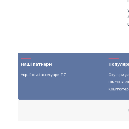
Наші патнери
Популяр
Українські аксесуари ZIZ
Окуляри дл
Німецькі лі
Комп'ютер