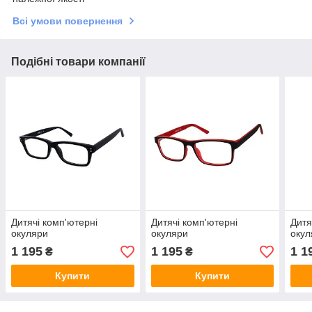
Всі умови повернення
Подібні товари компанії
Дитячі комп'ютерні
Дитячі комп'ютерні
Дитя
окуляри
окуляри
окул
1 195
1 195
1 1
₴
₴
Купити
Купити