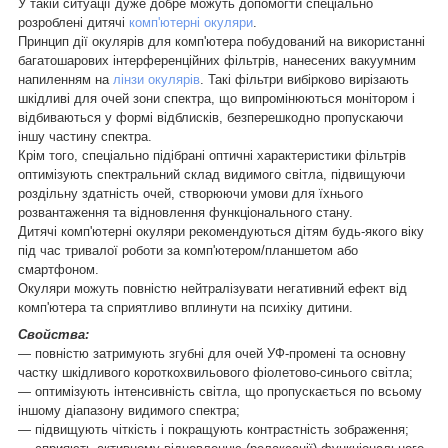
У такій ситуації дуже добре можуть допомогти спеціально
розроблені дитячі
комп'ютерні окуляри
.
Принцип дії окулярів для комп'ютера побудований на використанні
багатошарових інтерференційних фільтрів, нанесених вакуумним
напиленням на
лінзи окулярів
. Такі фільтри вибірково вирізають
шкідливі для очей зони спектра, що випромінюються монітором і
відбиваються у формі відблисків, безперешкодно пропускаючи
іншу частину спектра.
Крім того, спеціально підібрані оптичні характеристики фільтрів
оптимізують спектральний склад видимого світла, підвищуючи
роздільну здатність очей, створюючи умови для їхнього
розвантаження та відновлення функціонального стану.
Дитячі комп'ютерні окуляри рекомендуються дітям будь-якого віку
під час тривалої роботи за комп'ютером/планшетом або
смартфоном.
Окуляри можуть повністю нейтралізувати негативний ефект від
комп'ютера та сприятливо вплинути на психіку дитини.
Свойства:
— повністю затримують згубні для очей УФ-промені та основну
частку шкідливого короткохвильового фіолетово-синього світла;
— оптимізують інтенсивність світла, що пропускається по всьому
іншому діапазону видимого спектра;
— підвищують чіткість і покращують контрастність зображення;