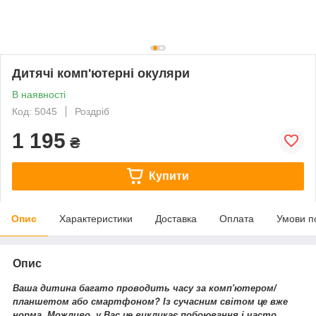
Дитячі комп'ютерні окуляри
В наявності
Код: 5045
Роздріб
1 195
₴
Купити
Опис
Характеристики
Доставка
Оплата
Умови п
Опис
Ваша дитина багато проводить часу за комп'ютером/
планшетом або смартфоном? Із сучасним світом це вже
норма. Можливо, у Вас це викликає побоювання і часто