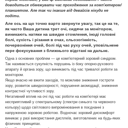
доводиться обмежувати час проходження за комп'ютером/
планшетом. Але так чи інакше від девайсів нікуди не
подіти.
Але ось на що точно варто звернути увагу, так це на те,
як часто Ваша дитина трет очі, сидячи за монітором,
виникають натяки на швидке стомлення, іноді головні
болі, сухість і різання в очах, сльозогінність,
почервоніння очей, болі під час руху очей, уповільнене
пере фокусування з ближнього відстані на дальнє.
Одна з основних проблем — це комп'ютерний зоровий синдром.
Так називається сукупність порушень із боку опорно-рухового
апарату й органа зору, що виникають під час тривалої роботи за
монітором.
Якщо вчасно не вжити заходів, то можливе зниження гостроти
зору, розвиток швидкозорності, порушення акомодації, зниження
контрастної чутливості зору.
Негативний вплив на очі під час роботи на комп'ютері має
несприятливий у спектральному (спектри синього та червоного
кольору) щодо світлового випромінювання в поєднанні з
напруженою зоровою роботою. Водночас зоровий дискомфорт
виникає у разі використання дисплеїв, виготовлених на будь-яких
фізичних принципах.