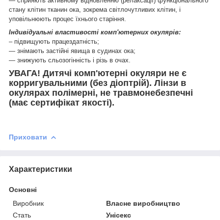
— сприяють активному відновленню (релаксації) функціонального
стану клітин тканин ока, зокрема світлочутливих клітин, і
уповільнюють процес їхнього старіння.
Індивідуальні властивості комп'ютерних окулярів:
– підвищують працездатність;
— знімають застійні явища в судинах ока;
— знижують сльозогінність і різь в очах.
УВАГА! Дитячі комп'ютерні окуляри не є
корригувальними (без діоптрій). Лінзи в
окулярах полімерні, не травмонебезпечні
(має сертифікат якості).
Приховати
Характеристики
Основні
Виробник
Власне виробництво
Стать
Унісекс