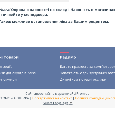
Увага!
Оправа в наявності на складі. Наявність в магазинах:
уточнюйте у менеджера.
Також можливе встановлення лінз за Вашим рецептом.
ні товари
Радимо
я водіїв
Багато працюєте за комп'ютеро
нзи для окулярів Zeiss
Заважають фари зустрічних авт
ні окуляри
Дитячі комп'ютерні окуляри
Prom.ua
Сайт створений на маркетплейсі
ІЗЮМСЬКА ОПТИКА |
Поскаржитися на контент
|
Політика конфіденційност
Select Language
▼