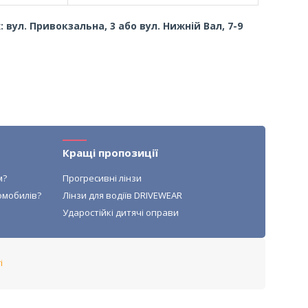
 вул. Привокзальна, 3 або вул. Нижній Вал, 7-9
Кращі пропозиції
м?
Прогресивні лінзи
омобилів?
Лінзи для водіїв DRIVEWEAR
Ударостійкі дитячі оправи
і