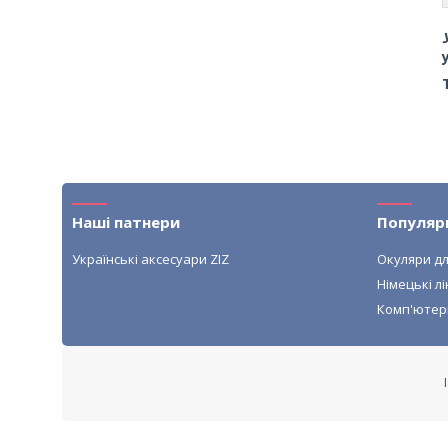
Наші патнери
Популяр
Українські аксесуари ZIZ
Окуляри дл
Німецькі лі
Комп'ютер