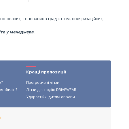
тонованих, тонованих з градієнтом, поляризаційних,
те у менеджера.
Кращі пропозиції
м?
Прогресивні лінзи
омобилів?
Лінзи для водіїв DRIVEWEAR
Ударостійкі дитячі оправи
і