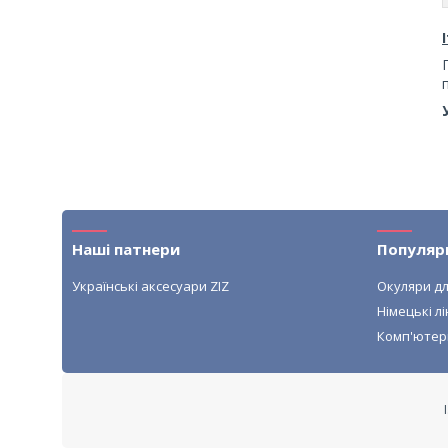
Наші патнери
Популяр
Українські аксесуари ZIZ
Окуляри дл
Німецькі лі
Комп'ютер