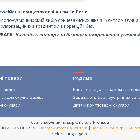
Італійські сонцезахисні лінзи Le Perle.
Пропонуємо широкий вибір сонцезахисних лінз з фільтром UV400 
поляризаційних з градієнтом з корекцій і без.
УВАГА!
Наявність кольору та базового викревлення
уточнюй
ні товари
Радимо
я водіїв
Багато працюєте за комп'ютеро
нзи для окулярів Zeiss
Заважають фари зустрічних авт
ні окуляри
Дитячі комп'ютерні окуляри
Prom.ua
Сайт створений на маркетплейсі
ІЗЮМСЬКА ОПТИКА |
Поскаржитися на контент
|
Політика конфіденційност
Select Language
▼