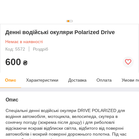
Денні водійські окуляри Polarized Drive
Немає в наявності
Код: 5572
Роздріб
600
₴
Опис
Характеристики
Доставка
Оплата
Умови п
Опис
Спеціальні денні водійські окуляри DRIVE POLARIZED для
водіння автомобіля, мотоцикла, велосипеда, скутера в
сонячну погоду (зокрема після дощу) і для риболовлі
відсікаючи яскраві відблиски світла, відбитого від поверхні
автомобілів і мокрий поверхні дорожнього полотна. Під час