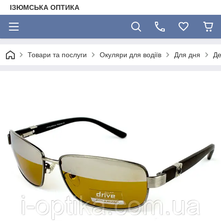
ІЗЮМСЬКА ОПТИКА
Товари та послуги
Окуляри для водіїв
Для дня
Де