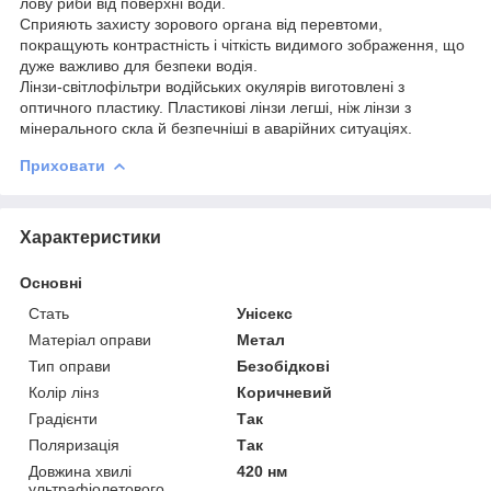
лову риби від поверхні води.
Сприяють захисту зорового органа від перевтоми,
покращують контрастність і чіткість видимого зображення, що
дуже важливо для безпеки водія.
Лінзи-світлофільтри водійських окулярів виготовлені з
оптичного пластику. Пластикові лінзи легші, ніж лінзи з
мінерального скла й безпечніші в аварійних ситуаціях.
Приховати
Характеристики
Основні
Стать
Унісекс
Матеріал оправи
Метал
Тип оправи
Безобідкові
Колір лінз
Коричневий
Градієнти
Так
Поляризація
Так
Довжина хвилі
420 нм
ультрафіолетового