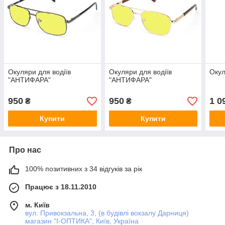
Окуляри для водіїв
Окуляри для водіїв
Окул
"АНТИФАРА"
"АНТИФАРА"
950
950
1 0
₴
₴
Купити
Купити
Про нас
100% позитивних з 34 відгуків за рік
Працює з 18.11.2010
м. Київ
вул. Привокзальна, 3, (в будівлі вокзалу Дарниця)
магазин "I-ОПТИКА", Київ, Україна